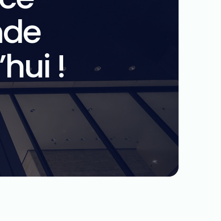
nde
hui !