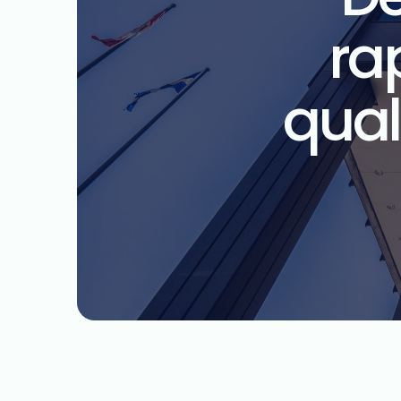
ra
qual