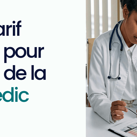
rif
l pour
 de la
edic