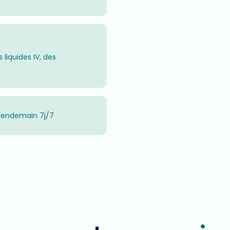
liquides IV, des
lendemain 7j/7