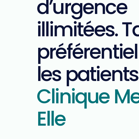
d’urgence
illimitées. Ta
préférentie
les patients
Clinique M
Elle